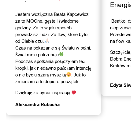
Energia..
Jestem wdzięczna Beata Kapcewicz
za te MOCne, gęste i świadome
Beatko, dzię
godziny. Za to w jaki sposób
nieprzerwani
prowadzisz ludzi. Za flow, które było
Przede wszy
od Ciebie czuć
na flow każde
Czas na pokazanie się Światu w pełni.
Szczęście, R
Świat mnie potrzebuje
Dobra Energ
Podczas spotkania połączyłam też
Kraków mocn
kropki, jak niedawno puściłam intencję
o nie byciu szarą myszką
. Już to
zmieniam a to dopiero początek
Edyta Siwek
Dziękuję za bycie inspiracją
Aleksandra Rubacha