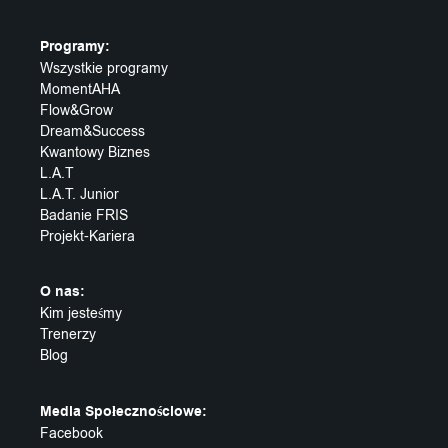
Programy:
Wszystkie programy
MomentAHA
Flow&Grow
Dream&Success
Kwantowy Biznes
L.A.T
L.A.T. Junior
Badanie FRIS
Projekt-Kariera
O nas:
Kim jesteśmy
Trenerzy
Blog
Media Społecznościowe:
Facebook