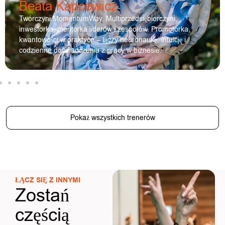
Beata Kapcewicz
Twórczyni MomentumWay. Multiprzedsiębiorczyni,
inwestorka, mentorka liderów i zespołów. Promotorka
kwantowości w praktyce – łączy neuronaukę, intuicję i
codzienne doświadczenia z pracy w biznesie.
Pokaż wszystkich trenerów
ŁĄCZ SIĘ Z INNYMI
Zostań
częścią