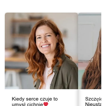
Kiedy serce czuje to
Szczęści
Nieustaj
umysł cichnie